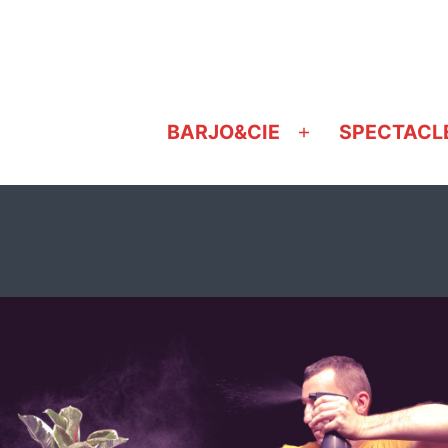
BARJO&CIE
SPECTACL
Ouvrir
le
menu